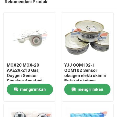
Rekomendasi Produk
MOX20 MOX-20
YJJ OOM102-1
AAE29-210 Gas
OOM102 Sensor
Oxygen Sensor
oksigen elektrokimia
Gunakan Anestesi
Baterai oksigen
Rumah
Mesin Konsentrator
Sistem anestesi medis
mengirimkan
mengirimkan
oksigen
Respirator
Produk
permintaan
permintaan
Pertunjukan VR