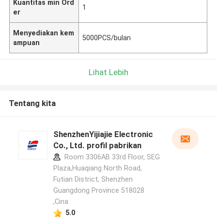
Kuantitas min Ord
1
er
Menyediakan kem
5000PCS/bulan
ampuan
Lihat Lebih
Tentang kita
ShenzhenYijiajie Electronic
Co., Ltd. profil pabrikan
Room 3306AB 33rd Floor, SEG
Plaza,Huaqiang North Road,
Futian District, Shenzhen
Guangdong Province 518028
,Cina
5.0