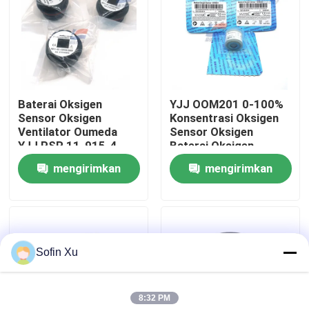
Tentang Kami
Tur Pabrik
Baterai Oksigen
YJJ OOM201 0-100%
Sensor Oksigen
Konsentrasi Oksigen
Kontrol Kualitas
Ventilator Oumeda
Sensor Oksigen
YJJ PSR 11-915-4
Baterai Oksigen
Anestesi Peralatan
mengirimkan
mengirimkan
Hubungi Kami
Pernafasan
permintaan
permintaan
Berita
Sofin Xu
Sensor Gas Oksigen
8:32 PM
Sensor Gas Elektrokimia