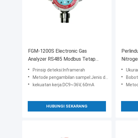
FGM-1200S Electronic Gas
Perlind
Analyzer RS485 Modbus Tetap
Nitroge
Detektor Gas Inframerah
Tunggal
Prinsip deteksi:Inframerah
Ukura
Metode pengambilan sampel:Jenis difusi
Bobot:1
kekuatan kerja:DC9~36V, 60mA
Metod
HUBUNGI SEKARANG