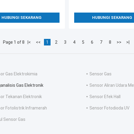
HUBUNGI SEKARANG
HUBUNGI SEKARANG
Page 1 of 8
|<
<<
1
2
3
4
5
6
7
8
>>
>|
or Gas Elektrokimia
Sensor Gas
analisis Gas Elektronik
Sensor Aliran Udara Me
or Tekanan Elektronik
Sensor Efek Hall
or Fotolistrik Inframerah
Sensor Fotodioda UV
l Sensor Gas