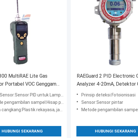
00 MultiRAE Lite Gas
RAEGuard 2 PID Electronic 
or Portabel VOC Genggam
Analyzer 4-20mA, Detektor
is
Fotoionisasi FGM200X
ensor:Sensor PID untuk Lampu UV 10.6eV
Prinsip deteksi:Fotoionisasi
 pengambilan sampel:Hisap pompa
Sensor:Sensor pintar
angkang:Plastik rekayasa, jaket karet
Metode pengambilan sampel:Hisap / d
HUBUNGI SEKARANG
HUBUNGI SEKARANG