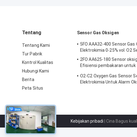
Tentang
Sensor Gas Oksigen
5FO AAA32-400 Sensor Gas 
Tentang Kami
Elektrokimia 0-25% vol. O2 S
Tur Pabrik
2FO AA625-180 Sensor oksi
Kontrol Kualitas
Efisiensi pembakaran untuk
Hubungi Kami
tetap
O2-C2 Oxygen Gas Sensor S
Berita
Elektrokimia Untuk Alarm Ok
Peta Situs
Tahun Hidup
Kebijakan pribadi
| Cina Bagus kua