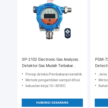
SP-2102 Electronic Gas Analyzer,
PGM-73
Detektor Gas Mudah Terbakar
Detect
Katalitik Tetap
Ekonom
Prinsip deteksi:Pembakaran katalitik
Jenis S
Metode pengambilan sampel:difusi
Metode
kekuatan kerja:10~30VDC
Bahan c
HUBUNGI SEKARANG