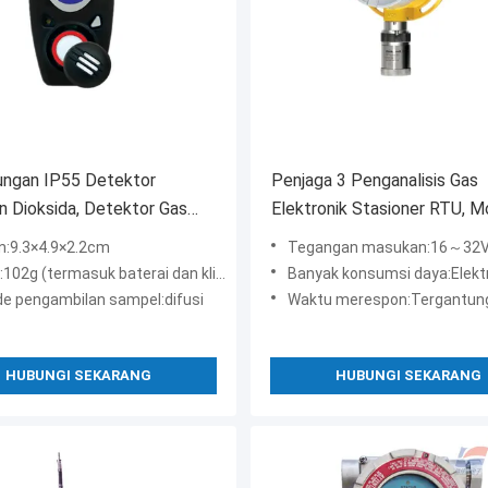
ungan IP55 Detektor
Penjaga 3 Penganalisis Gas
n Dioksida, Detektor Gas
Elektronik Stasioner RTU, 
 Portabel ToxiRAE II
RS485 Detektor Gas Berac
n:9.3×4.9×2.2cm
Tegangan masukan:16～32VDC (dinil
02g (termasuk baterai dan klip buaya)
Banyak konsumsi daya:Elektrokimia: 5.5W; Pembakaran kata
e pengambilan sampel:difusi
Waktu merespon:Tergantung pada gas yang
HUBUNGI SEKARANG
HUBUNGI SEKARANG