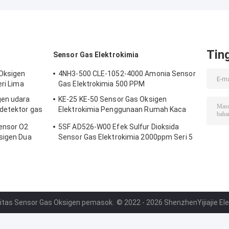
Tin
Sensor Gas Elektrokimia
Oksigen
4NH3-500 CLE-1052-4000 Amonia Sensor
eri Lima
Gas Elektrokimia 500 PPM
gen udara
KE-25 KE-50 Sensor Gas Oksigen
 detektor gas
Elektrokimia Penggunaan Rumah Kaca
Untuk Pendingin
ensor O2
5SF AD526-W00 Efek Sulfur Dioksida
sigen Dua
Sensor Gas Elektrokimia 2000ppm Seri 5
litas Sensor Gas Oksigen pemasok.
© 2022 - 2026 ShenzhenYijiajie Elec