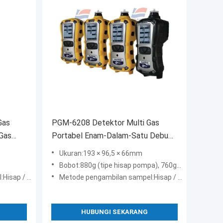
Gas
PGM-6208 Detektor Multi Gas
 Gas
Portabel Enam-Dalam-Satu Debu
Dan Hujan
Ukuran:193 × 96,5 × 66mm
Bobot:880g (tipe hisap pompa), 760g (tipe difusi)
ifusi pompa
Metode pengambilan sampel:Hisap / difusi pompa
HUBUNGI SEKARANG