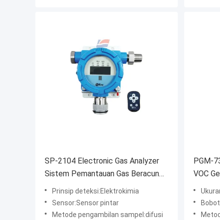
SP-2104 Electronic Gas Analyzer
PGM-73
Sistem Pemantauan Gas Beracun
VOC Ge
Difusi Elektrokimia Tahan Api
Industri
Prinsip deteksi:Elektrokimia
Ukuran
Sensor:Sensor pintar
Bobot
Metode pengambilan sampel:difusi
Metode