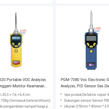
20 Portable VOC Analyzer,
PGM-7380 Voc Electronic 
nggam Monitor Keamanan
Analyzer, PID Sensor Gas D
Konsentrasi Rendah
:25,5 × 7,6 × 6,4 cm
tipe produk:Detektor cepat VOC konsen
:738g (termasuk baterai lithium)
Dukungan sensor:Sensor PID
 pengambilan sampel:hisap pompa
Ukuran:370mm * 85mm * 67mm (termasuk ta