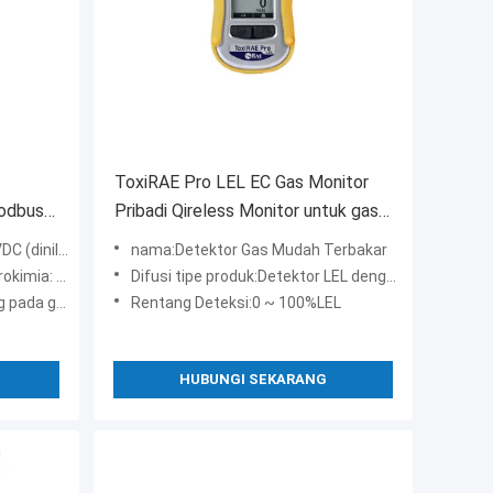
ToxiRAE Pro LEL EC Gas Monitor
Modbus
Pribadi Qireless Monitor untuk gas
un
bahan bakar
ai: 24VDC)
nama:Detektor Gas Mudah Terbakar
litik/NDIR: 7.5W
Difusi tipe produk:Detektor LEL dengan penyimpanan data
 terdeteksi
Rentang Deteksi:0 ~ 100%LEL
HUBUNGI SEKARANG