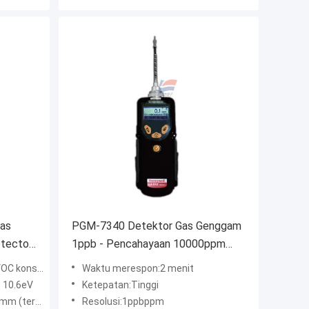
Gas
PGM-7340 Detektor Gas Genggam
etector
1ppb - Pencahayaan 10000ppm
Tahan Air Akurasi Tinggi
trasi rendah
Waktu merespon:2 menit
 10.6eV
Ketepatan:Tinggi
bung sampel)
Resolusi:1ppbppm