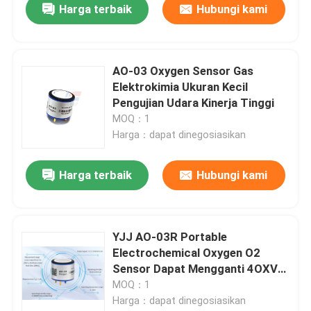
Harga terbaik
Hubungi kami
AO-03 Oxygen Sensor Gas
Elektrokimia Ukuran Kecil
Pengujian Udara Kinerja Tinggi
MOQ：1
Harga：dapat dinegosiasikan
Harga terbaik
Hubungi kami
YJJ AO-03R Portable
Electrochemical Oxygen O2
Sensor Dapat Mengganti 4OXV
Untuk Deteksi Konsentrasi
MOQ：1
Oksigen
Harga：dapat dinegosiasikan