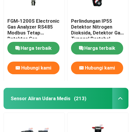
FGM-1200S Electronic
Perlindungan IP55
Gas Analyzer RS485
Detektor Nitrogen
Modbus Tetap
Dioksida, Detektor Gas
Detektor Gas
Tunggal Portabel
Inframerah
ToxiRAE II
Harga terbaik
Harga terbaik
Hubungi kami
Hubungi kami
Sensor Aliran Udara Medis
(213)