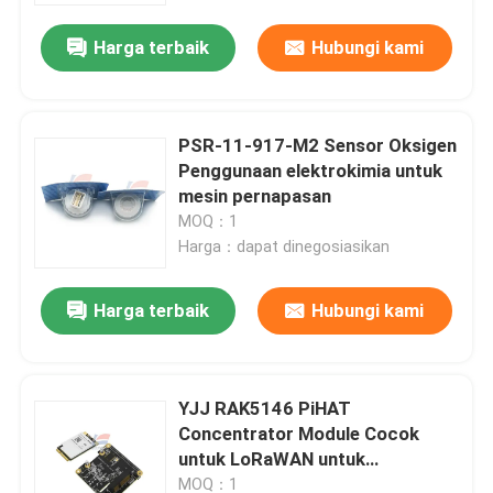
Harga terbaik
Hubungi kami
PSR-11-917-M2 Sensor Oksigen
Penggunaan elektrokimia untuk
mesin pernapasan
MOQ：1
Harga：dapat dinegosiasikan
Harga terbaik
Hubungi kami
Rumah
YJJ RAK5146 PiHAT
Produk
Concentrator Module Cocok
untuk LoRaWAN untuk
pengumpulan data sensor
Pertunjukan VR
MOQ：1