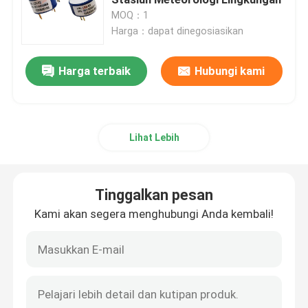
MOQ：1
Harga：dapat dinegosiasikan
Sensor Gas Elektrokimia
Harga terbaik
Hubungi kami
Sensor Gas
Sensor Karbon Dioksida
Lihat Lebih
Penganalisis Gas Elektronik
Tinggalkan pesan
Sensor Aliran Udara Medis
Kami akan segera menghubungi Anda kembali!
Sensor suhu kelembaban
Sensor Tekanan Elektronik