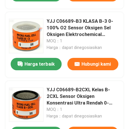
YJJ C06689-B3 KLASA B-3 0-
100% O2 Sensor Oksigen Sel
Oksigen Elektrochemical
Menganalisis Gas Asap Dari Ketel
MOQ：1
Pembakaran Termal
Harga：dapat dinegosiasikan
Harga terbaik
Hubungi kami
YJJ C06689-B2CXL Kelas B-
2CXL Sensor Oksigen
Konsentrasi Ultra Rendah 0-
1ppm O2 Pembuatan Wafer
MOQ：1
Semikonduktor
Harga：dapat dinegosiasikan