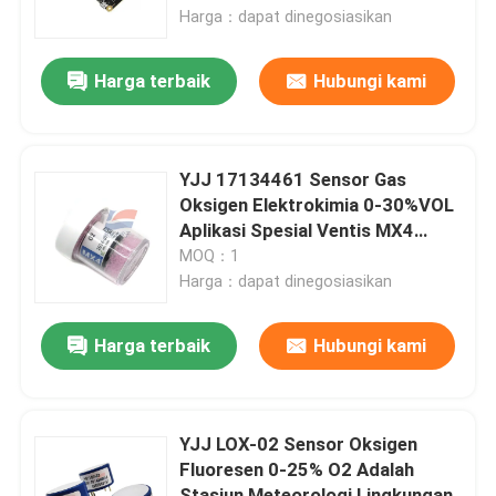
Harga：dapat dinegosiasikan
Tentang Kami
Harga terbaik
Hubungi kami
Tur Pabrik
YJJ 17134461 Sensor Gas
Kontrol Kualitas
Oksigen Elektrokimia 0-30%VOL
Aplikasi Spesial Ventis MX4
Detektor empat dalam satu
MOQ：1
Hubungi Kami
Harga：dapat dinegosiasikan
Berita
Harga terbaik
Hubungi kami
Kasus-kasus
YJJ LOX-02 Sensor Oksigen
Fluoresen 0-25% O2 Adalah
Sensor Gas Oksigen
Stasiun Meteorologi Lingkungan