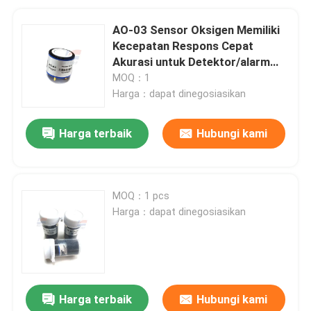
AO-03 Sensor Oksigen Memiliki
Kecepatan Respons Cepat
Akurasi untuk Detektor/alarm
Oksigen Portabel Penganalisis
MOQ：1
Kualitas Udara
Harga：dapat dinegosiasikan
Harga terbaik
Hubungi kami
MOQ：1 pcs
Harga：dapat dinegosiasikan
Harga terbaik
Hubungi kami