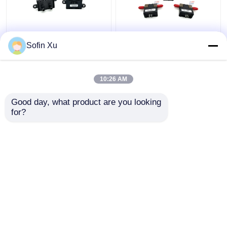
HAFBLF0750CAAX5
AMW3303V Gas Mass
Sofin Xu
Sensor Aliran Udara
Airflow Sensor 3 Pin
Medis Digital 50 SCCM
Heater Control Circuit
hingga 750 SCCM
10:26 AM
Harga terbaik
Harga terbaik
Good day, what product are you looking 
for?
Hubungi kami
Hubungi kami
Lihat Lebih
Rumah
Tentang kita
Hubungi kami
Desktop Site
Sitemap
Kebijakan Privasi