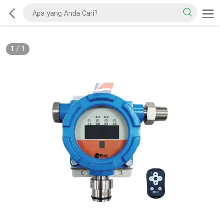
1
/
1