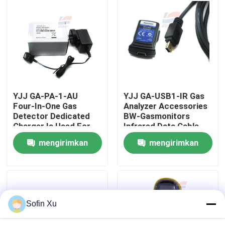
Tentang Kami
Tur Pabrik
Kontrol Kualitas
YJJ GA-PA-1-AU
YJJ GA-USB1-IR Gas
Four-In-One Gas
Analyzer Accessories
Detector Dedicated
BW-Gasmonitors
Hubungi Kami
Charger Is Used For
Infrared Data Cable
BW MicroClip XL Four-
mengirimkan
mengirimkan
In-One Gas Detector
Berita
permintaan
permintaan
Sensor Gas Oksigen
Sofin Xu
Sensor Gas Elektrokimia