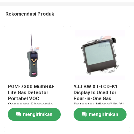
Rekomendasi Produk
PGM-7300 MultiRAE
YJJ BW XT-LCD-K1
Lite Gas Detector
Display Is Used for
Rumah
Portabel VOC
Four-in-One Gas
Genggam Ekonomis
Detector MicroClip XL
MCXL-XWHM-Y-CN
Produk
mengirimkan
mengirimkan
permintaan
permintaan
Pertunjukan VR