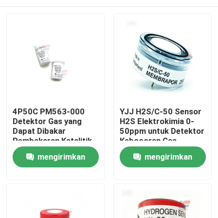
4P50C PM563-000
YJJ H2S/C-50 Sensor
Detektor Gas yang
H2S Elektrokimia 0-
Dapat Dibakar
50ppm untuk Detektor
Pembakaran Katalitik
Kebocoran Gas
Instalasi Tetap
Lapangan Minyak
Rumah
mengirimkan
mengirimkan
Limbah
permintaan
permintaan
Produk
Pertunjukan VR