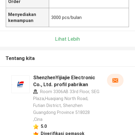
Order
Menyediakan
3000 pcs/bulan
kemampuan
Lihat Lebih
Tentang kita
ShenzhenYijiajie Electronic
Co., Ltd. profil pabrikan
Room 3306AB 33rd Floor, SEG
Plaza,Huaqiang North Road,
Futian District, Shenzhen
Guangdong Province 518028
,Cina
5.0
Diverifikasi pemasok