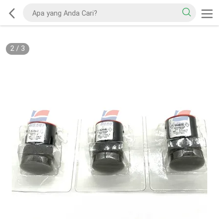
2
/
3