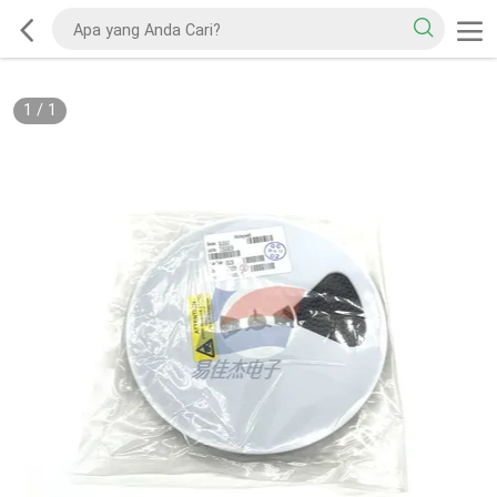
1
/
1