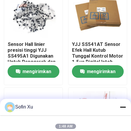
Tentang Kami
Tur Pabrik
Sensor Hall linier
YJJ SS541AT Sensor
presisi tinggi YJJ
Efek Hall Kutub
Kontrol Kualitas
SS495A1 Digunakan
Tunggal Kontrol Motor
Untuk Penggerak dan
1.5us Digital latch
Kontrol Motor
mengirimkan
mengirimkan
Hubungi Kami
permintaan
permintaan
Berita
Sofin Xu
Sensor Gas Oksigen
1:48 AM
Sensor Gas Elektrokimia