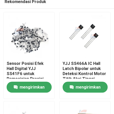
Rekomendasi Produk
Sensor Posisi Efek
YJJ SS466A IC Hall
Hall Digital YJJ
Latch Bipolar untuk
SS41F6 untuk
Deteksi Kontrol Motor
Pemosisian Presisi
Titik Aksi Tinggi
Rumah
Rentang Penginderaan
mengirimkan
mengirimkan
Output Analog 60 G
hingga 200 G
Produk
permintaan
permintaan
Pertunjukan VR