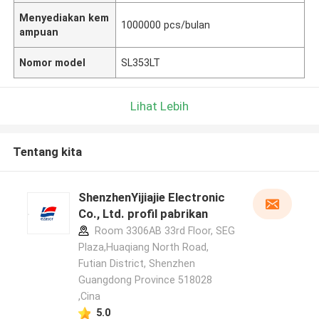
Menyediakan kem
1000000 pcs/bulan
ampuan
Nomor model
SL353LT
Lihat Lebih
Tentang kita
ShenzhenYijiajie Electronic
Co., Ltd. profil pabrikan
Room 3306AB 33rd Floor, SEG
Plaza,Huaqiang North Road,
Futian District, Shenzhen
Guangdong Province 518028
,Cina
5.0