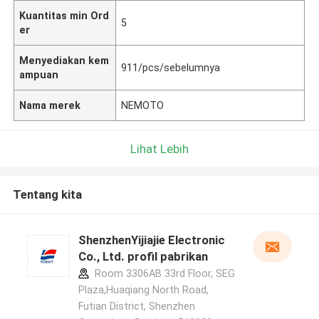
Kuantitas min Ord
5
er
Menyediakan kem
911/pcs/sebelumnya
ampuan
Nama merek
NEMOTO
Lihat Lebih
Tentang kita
ShenzhenYijiajie Electronic
Co., Ltd. profil pabrikan
Room 3306AB 33rd Floor, SEG
Plaza,Huaqiang North Road,
Futian District, Shenzhen