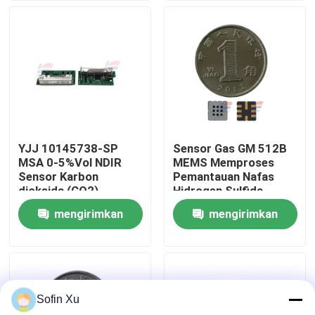
Tentang Kami
Tur Pabrik
Kontrol Kualitas
YJJ 10145738-SP
Sensor Gas GM 512B
MSA 0-5%Vol NDIR
MEMS Memproses
Hubungi Kami
Sensor Karbon
Pemantauan Nafas
dioksida (CO2)
Hidrogen Sulfida
inframerah dengan Kit
mengirimkan
mengirimkan
Berita
Perisai untuk
Keamanan Industri
permintaan
permintaan
Sensor Gas Oksigen
Sofin Xu
Sensor Gas Elektrokimia