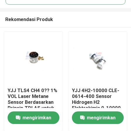
Rekomendasi Produk
YJJ TLS4 CH4 0?? 1%
YJJ 4H2-10000 CLE-
Rumah
VOL Laser Metane
0614-400 Sensor
Sensor Berdasarkan
Hidrogen H2
Prinsip TDLAS untuk
Elektrokimia 0-10000
Produk
Industri Petrokimia
ppm
mengirimkan
mengirimkan
Pertunjukan VR
permintaan
permintaan