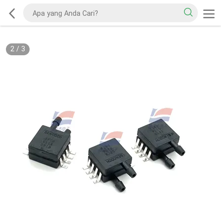
2
/
3