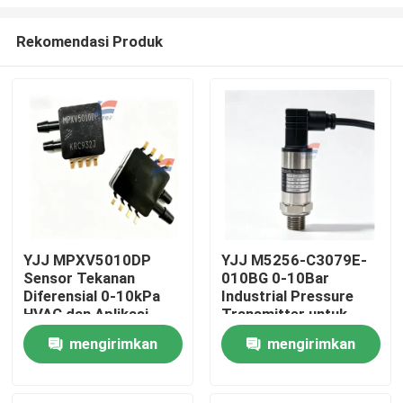
Rekomendasi Produk
YJJ MPXV5010DP
YJJ M5256-C3079E-
Sensor Tekanan
010BG 0-10Bar
Rumah
Diferensial 0-10kPa
Industrial Pressure
HVAC dan Aplikasi
Transmitter untuk
Medis
pendingin HAVC
Produk
mengirimkan
mengirimkan
permintaan
permintaan
Pertunjukan VR