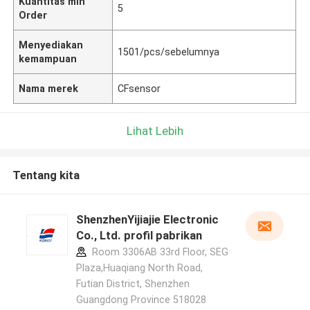
Kuantitas min
5
Order
Menyediakan
1501/pcs/sebelumnya
kemampuan
Nama merek
CFsensor
Lihat Lebih
Tentang kita
ShenzhenYijiajie Electronic
Co., Ltd. profil pabrikan
Room 3306AB 33rd Floor, SEG
Plaza,Huaqiang North Road,
Futian District, Shenzhen
Guangdong Province 518028