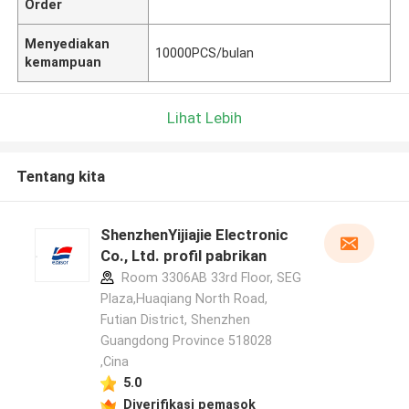
Order
Menyediakan
10000PCS/bulan
kemampuan
Lihat Lebih
Tentang kita
ShenzhenYijiajie Electronic
Co., Ltd. profil pabrikan
Room 3306AB 33rd Floor, SEG
Plaza,Huaqiang North Road,
Futian District, Shenzhen
Guangdong Province 518028
,Cina
5.0
Diverifikasi pemasok