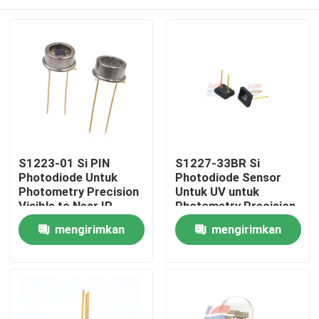
S1223-01 Si PIN
S1227-33BR Si
Photodiode Untuk
Photodiode Sensor
Photometry Precision
Untuk UV untuk
Visible to Near IR
Photometry Precision
Visible Silicon Low
Rumah
mengirimkan
mengirimkan
Dark Current
permintaan
permintaan
Produk
Pertunjukan VR