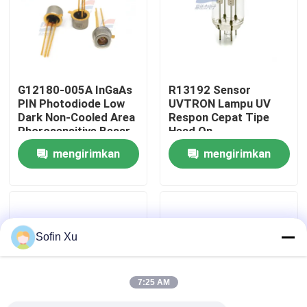
Tentang Kami
Tur Pabrik
G12180-005A InGaAs
R13192 Sensor
PIN Photodiode Low
UVTRON Lampu UV
Dark Non-Cooled Area
Respon Cepat Tipe
Kontrol Kualitas
Phorosensitive Besar
Head On
mengirimkan
mengirimkan
Hubungi Kami
permintaan
permintaan
Berita
Sofin Xu
Kasus-kasus
7:25 AM
Sensor Gas Oksigen