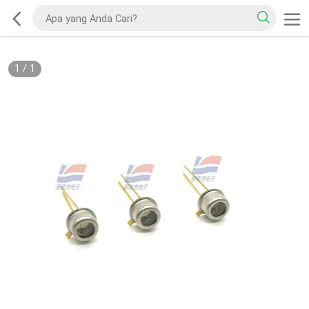
1
/
1