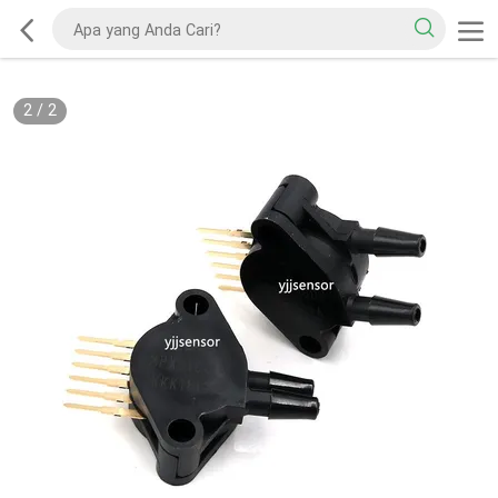
2
/
2