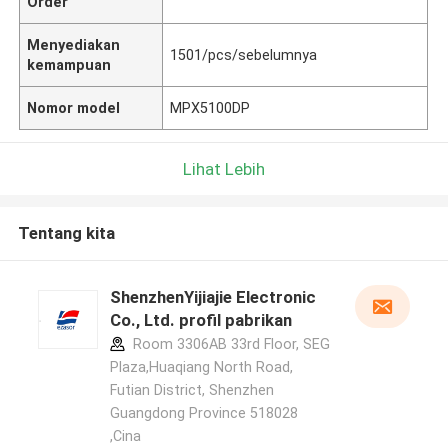
Order
Menyediakan
1501/pcs/sebelumnya
kemampuan
Nomor model
MPX5100DP
Lihat Lebih
Tentang kita
ShenzhenYijiajie Electronic
Co., Ltd. profil pabrikan
Room 3306AB 33rd Floor, SEG
Plaza,Huaqiang North Road,
Futian District, Shenzhen
Guangdong Province 518028
,Cina