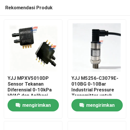
Rekomendasi Produk
YJJ MPXV5010DP
YJJ M5256-C3079E-
Sensor Tekanan
010BG 0-10Bar
Diferensial 0-10kPa
Industrial Pressure
Rumah
HVAC dan Aplikasi
Transmitter untuk
Medis
pendingin HAVC
mengirimkan
mengirimkan
Produk
permintaan
permintaan
Pertunjukan VR