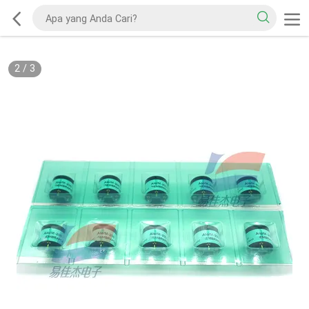
2
/
3