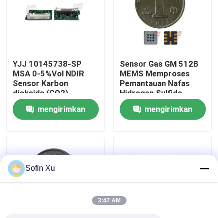
Tentang Kami
Tur Pabrik
YJJ 10145738-SP
Sensor Gas GM 512B
MSA 0-5%Vol NDIR
MEMS Memproses
Sensor Karbon
Pemantauan Nafas
Kontrol Kualitas
dioksida (CO2)
Hidrogen Sulfida
inframerah dengan Kit
mengirimkan
mengirimkan
Perisai untuk
Hubungi Kami
Keamanan Industri
permintaan
permintaan
Berita
Sofin Xu
Sensor Gas Oksigen
3:47 AM
Sensor Gas Elektrokimia