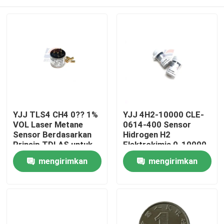
YJJ TLS4 CH4 0?? 1%
YJJ 4H2-10000 CLE-
VOL Laser Metane
0614-400 Sensor
Sensor Berdasarkan
Hidrogen H2
Prinsip TDLAS untuk
Elektrokimia 0-10000
Industri Petrokimia
ppm
Rumah
mengirimkan
mengirimkan
permintaan
permintaan
Produk
Pertunjukan VR