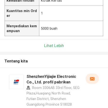
Kemasan rincian
Kotak Kertas
Kuantitas min Ord
1
er
Menyediakan kem
5000 buah
ampuan
Lihat Lebih
Tentang kita
ShenzhenYijiajie Electronic
Co., Ltd. profil pabrikan
Room 3306AB 33rd Floor, SEG
Plaza,Huaqiang North Road,
Futian District, Shenzhen
Guangdong Province 518028