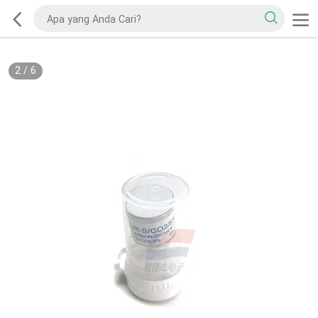
2
/
6