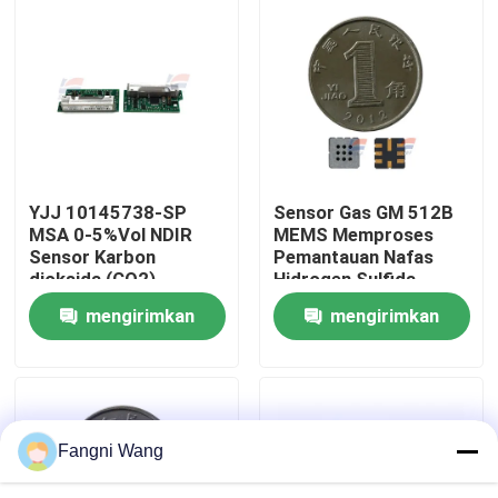
Tentang Kami
Tur Pabrik
Kontrol Kualitas
YJJ 10145738-SP
Sensor Gas GM 512B
MSA 0-5%Vol NDIR
MEMS Memproses
Sensor Karbon
Pemantauan Nafas
Hubungi Kami
dioksida (CO2)
Hidrogen Sulfida
inframerah dengan Kit
mengirimkan
mengirimkan
Perisai untuk
Berita
Keamanan Industri
permintaan
permintaan
Sensor Gas Oksigen
Fangni Wang
Sensor Gas Elektrokimia