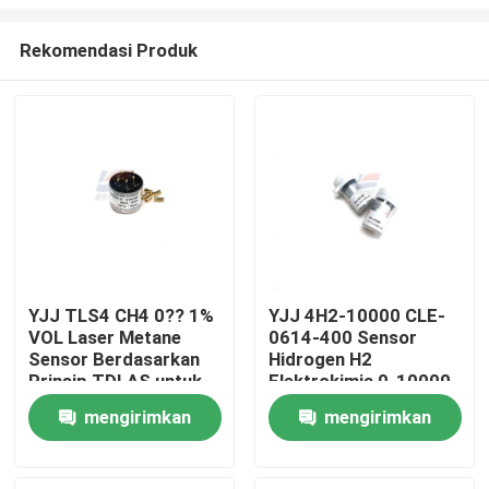
Rekomendasi Produk
YJJ TLS4 CH4 0?? 1%
YJJ 4H2-10000 CLE-
VOL Laser Metane
0614-400 Sensor
Rumah
Sensor Berdasarkan
Hidrogen H2
Prinsip TDLAS untuk
Elektrokimia 0-10000
Industri Petrokimia
ppm
Produk
mengirimkan
mengirimkan
permintaan
permintaan
Pertunjukan VR