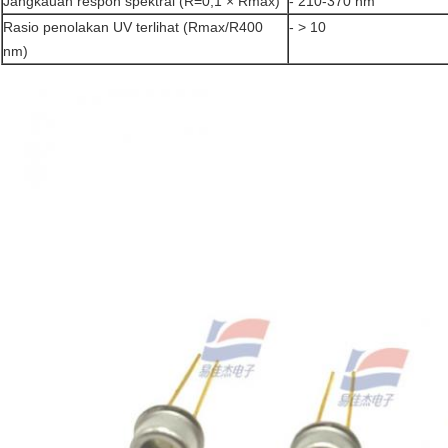
Jangkauan respon spektral (R=0,1 × Rmax)
- 210-370 nm
Rasio penolakan UV terlihat (Rmax/R400
- > 10
nm)