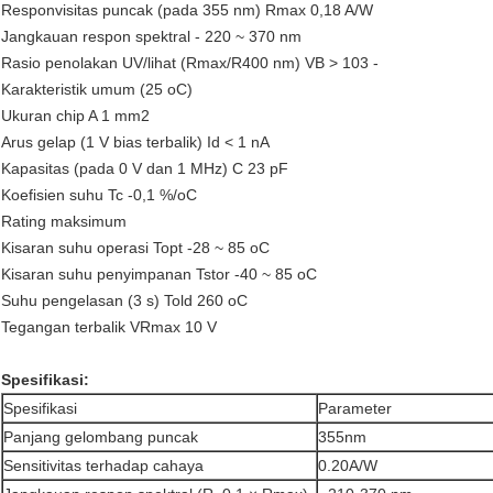
Responvisitas puncak (pada 355 nm) Rmax 0,18 A/W
Jangkauan respon spektral - 220 ~ 370 nm
Rasio penolakan UV/lihat (Rmax/R400 nm) VB > 103 -
Karakteristik umum (25 oC)
Ukuran chip A 1 mm2
Arus gelap (1 V bias terbalik) Id < 1 nA
Kapasitas (pada 0 V dan 1 MHz) C 23 pF
Koefisien suhu Tc -0,1 %/oC
Rating maksimum
Kisaran suhu operasi Topt -28 ~ 85 oC
Kisaran suhu penyimpanan Tstor -40 ~ 85 oC
Suhu pengelasan (3 s) Told 260 oC
Tegangan terbalik VRmax 10 V
Spesifikasi
:
Spesifikasi
Parameter
Panjang gelombang puncak
355nm
Sensitivitas terhadap cahaya
0.20A/W