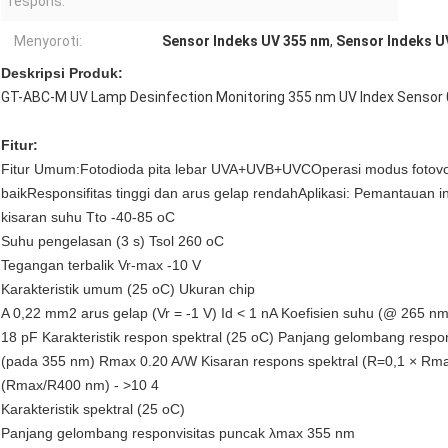
respons:
Menyoroti:
Sensor Indeks UV 355 nm
,
Sensor Indeks 
Deskripsi Produk
:
GT-ABC-M UV Lamp Desinfection Monitoring 355 nm UV Index Senso
Fitur:
Fitur Umum:
Fotodioda pita lebar UVA+UVB+UVC
Operasi modus fotovo
baik
Responsifitas tinggi dan arus gelap rendah
Aplikasi: Pemantauan in
kisaran suhu Tto -40-85 oC
Suhu pengelasan (3 s) Tsol 260 oC
Tegangan terbalik Vr-max -10 V
Karakteristik umum (25 oC) Ukuran chip
A 0,22 mm2 arus gelap (Vr = -1 V) Id < 1 nA Koefisien suhu (@ 265 n
18 pF Karakteristik respon spektral (25 oC) Panjang gelombang respo
(pada 355 nm) Rmax 0.20 A/W Kisaran respons spektral (R=0,1 × Rma
(Rmax/R400 nm) - >10 4
Karakteristik spektral (25 oC)
Panjang gelombang responvisitas puncak λmax 355 nm