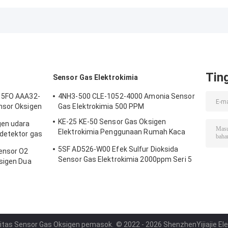
Sensor Detector
UV405-LW GaN
Sensor
Pengukuran
Untuk Deteksi
Pengukuran
Radiasi Curing
Asap UV
Dosis Radiasi U
B
Tin
Sensor Gas Elektrokimia
r 5FO AAA32-
4NH3-500 CLE-1052-4000 Amonia Sensor
nsor Oksigen
Gas Elektrokimia 500 PPM
KE-25 KE-50 Sensor Gas Oksigen
gen udara
Elektrokimia Penggunaan Rumah Kaca
 detektor gas
Untuk Pendingin
5SF AD526-W00 Efek Sulfur Dioksida
ensor O2
Sensor Gas Elektrokimia 2000ppm Seri 5
sigen Dua
litas Sensor Gas Oksigen pemasok.
© 2022 - 2026 ShenzhenYijiajie Elec