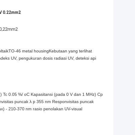
UV 0.22mm2
r 0,22mm2
ltaik
TO-46 metal housing
Kebutaan yang terlihat
deks UV, pengukuran dosis radiasi UV, deteksi api
m) Tc 0.05 %/ oC Kapasitansi (pada 0 V dan 1 MHz) Cp
nvisitas puncak λ p 355 nm Responvisitas puncak
x) - 210-370 nm rasio penolakan UV-visual