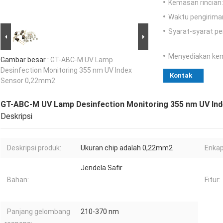
Kemasan rincian:
Waktu pengirima
Syarat-syarat p
Menyediakan ke
Gambar besar :
GT-ABC-M UV Lamp
Desinfection Monitoring 355 nm UV Index
Kontak
Sensor 0,22mm2
GT-ABC-M UV Lamp Desinfection Monitoring 355 nm UV In
Deskripsi
Deskripsi produk:
Ukuran chip adalah 0,22mm2
Enkap
Jendela Safir
Bahan:
Fitur:
Panjang gelombang
210-370 nm