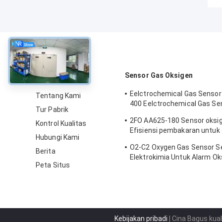
Tentang
Sensor Gas Oksigen
Eelctrochemical Gas Senso
Tentang Kami
400 Eelctrochemical Gas Se
Tur Pabrik
Seri Lima 2 Tahun di Udara
2FO AA625-180 Sensor oksi
Kontrol Kualitas
Efisiensi pembakaran untuk
Hubungi Kami
tetap
O2-C2 Oxygen Gas Sensor S
Berita
Elektrokimia Untuk Alarm Ok
Peta Situs
Tahun Hidup
Kebijakan pribadi
| Cina Bagus kua