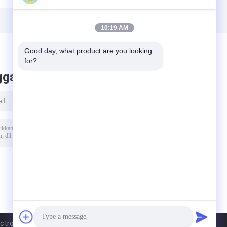
Fotovoltaic Mode
terhadap Pita
Operasi
UVC
V-
10:19 AM
Good day, what product are you looking 
for?
ggalkan pesan
tronic Co., Ltd.. All Rights Reserved.