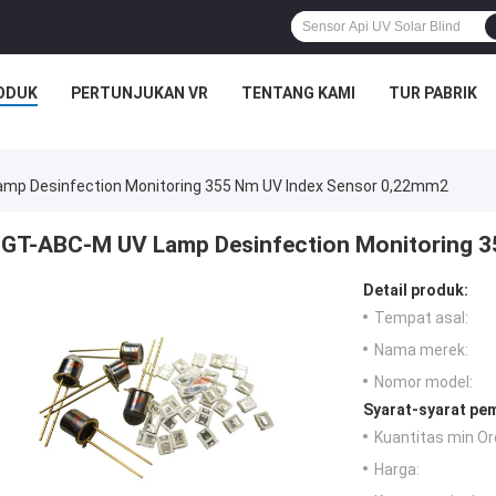
ODUK
PERTUNJUKAN VR
TENTANG KAMI
TUR PABRIK
mp Desinfection Monitoring 355 Nm UV Index Sensor 0,22mm2
GT-ABC-M UV Lamp Desinfection Monitoring 3
Detail produk:
Tempat asal:
Nama merek:
Nomor model:
Syarat-syarat pe
Kuantitas min Or
Harga: