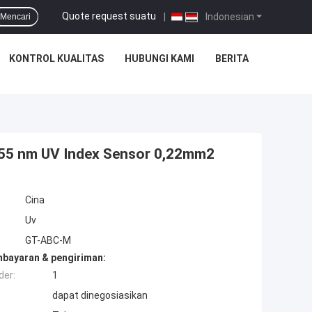
Quote request suatu
|
Indonesian
Mencari
KONTROL KUALITAS
HUBUNGI KAMI
BERITA
55 nm UV Index Sensor 0,22mm2
Cina
Uv
GT-ABC-M
mbayaran & pengiriman:
der:
1
dapat dinegosiasikan