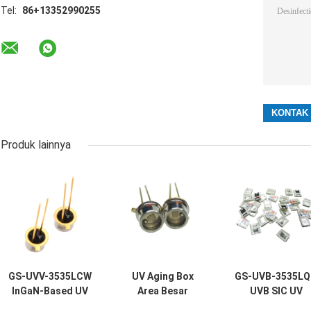
Tel:
86+13352990255
Produk lainnya
GS-UVV-3535LCW
UV Aging Box
GS-UVB-3535L
InGaN-Based UV
Area Besar
UVB SIC UV
Photodiode
Photodiode GT-
Photodiode