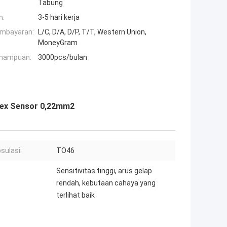
Tabung
n:
3-5 hari kerja
embayaran:
L/C, D/A, D/P, T/T, Western Union,
MoneyGram
mampuan:
3000pcs/bulan
dex Sensor 0,22mm2
sulasi:
TO46
Sensitivitas tinggi, arus gelap
rendah, kebutaan cahaya yang
terlihat baik