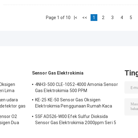
Page 1 of 10
|<
<<
1
2
3
4
5
Tin
Sensor Gas Elektrokimia
Oksigen
4NH3-500 CLE-1052-4000 Amonia Sensor
eri Lima
Gas Elektrokimia 500 PPM
gen udara
KE-25 KE-50 Sensor Gas Oksigen
 detektor gas
Elektrokimia Penggunaan Rumah Kaca
Untuk Pendingin
ensor O2
5SF AD526-W00 Efek Sulfur Dioksida
sigen Dua
Sensor Gas Elektrokimia 2000ppm Seri 5