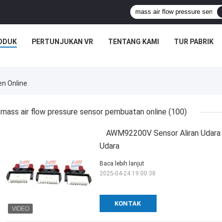
ODUK
PERTUNJUKAN VR
TENTANG KAMI
TUR PABRIK
en Online
mass air flow pressure sensor pembuatan online
(100)
AWM92200V Sensor Aliran Udara 
Udara
Baca lebih lanjut
2025-04-24 19:00:38
KONTAK