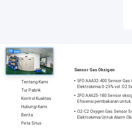
Tentang
Sensor Gas Oksigen
5FO AAA32-400 Sensor Gas 
Tentang Kami
Elektrokimia 0-25% vol. O2 S
Tur Pabrik
2FO AA625-180 Sensor oksi
Kontrol Kualitas
Efisiensi pembakaran untuk
Hubungi Kami
tetap
O2-C2 Oxygen Gas Sensor S
Berita
Elektrokimia Untuk Alarm Ok
Peta Situs
Tahun Hidup