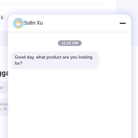
6
7
8
9
10
>>
>|
Sofin Xu
11:42 AM
Good day, what product are you looking 
for?
ggalkan pesan